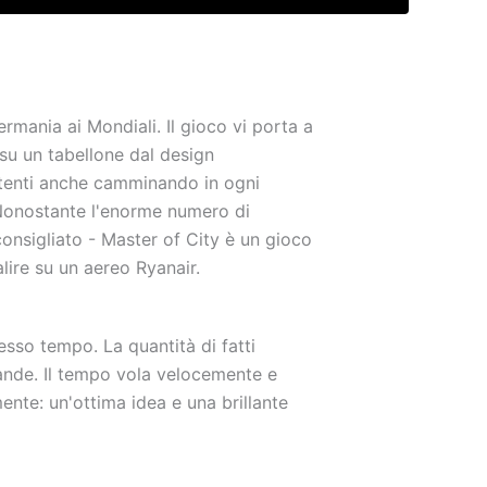
rmania ai Mondiali. Il gioco vi porta a
su un tabellone dal design
vertenti anche camminando in ogni
 Nonostante l'enorme numero di
onsigliato - Master of City è un gioco
ire su un aereo Ryanair.
sso tempo. La quantità di fatti
rande. Il tempo vola velocemente e
te: un'ottima idea e una brillante