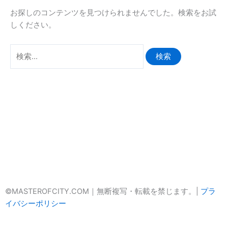
お探しのコンテンツを見つけられませんでした。検索をお試
しください。
©MASTEROFCITY.COM｜無断複写・転載を禁じます。|
プラ
イバシーポリシー