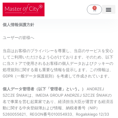
内
0
カ
容
ー
を
ト
ス
個人情報保護方針
キ
ッ
ユーザーの皆様へ
プ
当店はお客様のプライバシーを尊重し、当店のサービスを安心
してご利用いただけるよう心がけております。そのため、以下
に当ストアで使用されるお客様の個人データおよびクッキーの
処理規則に関する最も重要な情報を提示します。この情報は、
GDPR（一般データ保護規則）を考慮して作成されています。
個人データ管理者（以下「管理者」という。）
ANDRZEJ
SZCZE ŚNIAKは、IMEDIA GROUP ANDRZEJ SZCZE ŚNIAKの
名で事業を営む起業家であり、経済担当大臣が運営する経済活
動に関する中央登録簿および情報、納税者番号（NIP）
5260055621、REGON番号010054933、Rogalskiego 12/33