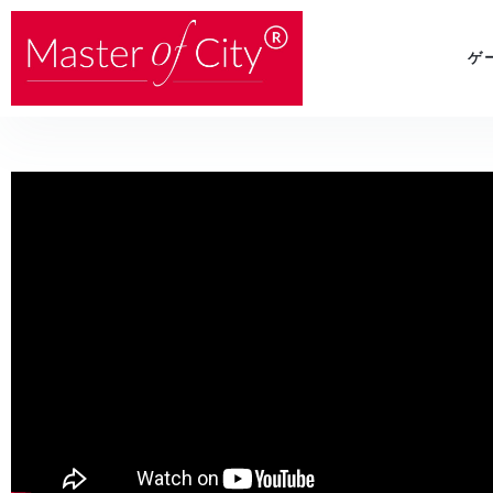
内
容
ゲ
を
ス
キ
ッ
プ