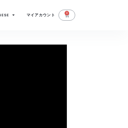
0
カ
NESE
マイアカウント
ー
ト