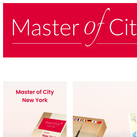
콘
텐
츠
로
건
너
뛰
기